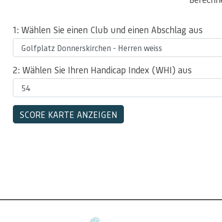
1: Wählen Sie einen Club und einen Abschlag aus
2: Wählen Sie Ihren Handicap Index (WHI) aus