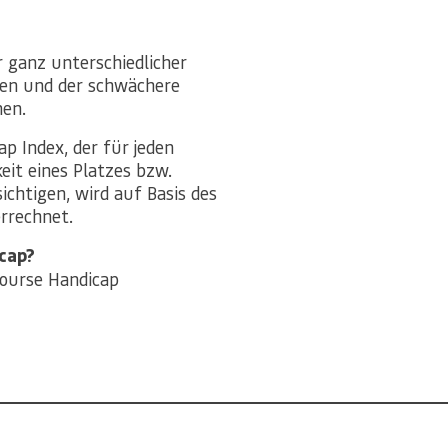
er ganz unterschiedlicher
nen und der schwächere
nen.
p Index, der für jeden
eit eines Platzes bzw.
ichtigen, wird auf Basis des
rrechnet.
cap?
Course Handicap