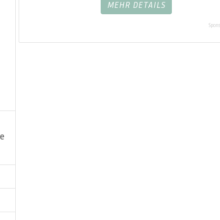
MEHR DETAILS
Spons
ge