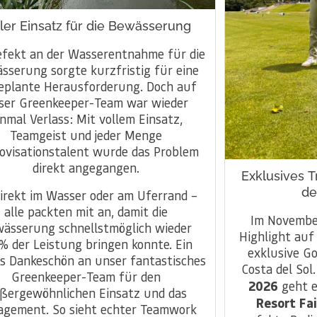
ler Einsatz für die Bewässerung
efekt an der Wasserentnahme für die
sserung sorgte kurzfristig für eine
eplante Herausforderung. Doch auf
ser Greenkeeper-Team war wieder
inmal Verlass: Mit vollem Einsatz,
Teamgeist und jeder Menge
ovisationstalent wurde das Problem
direkt angegangen.
Exklusives T
de
irekt im Wasser oder am Uferrand –
alle packten mit an, damit die
Im November
ässerung schnellstmöglich wieder
Highlight auf
% der Leistung bringen konnte. Ein
exklusive Go
s Dankeschön an unser fantastisches
Costa del Sol
Greenkeeper-Team für den
2026
geht e
ßergewöhnlichen Einsatz und das
Resort Fa
agement. So sieht echter Teamwork