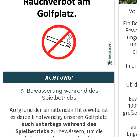
Vol
Ein D
Bewä
ung
un
e
Impr
ACHTUNG!
Ob d
💧 Bewässerung während des
Spielbetriebs
Bew
100
Aufgrund der anhaltenden Hitzewelle ist
große
es derzeit notwendig, unseren Golfplatz
auch untertags während des
au
Spielbetriebs
zu bewässern, um die
Eng