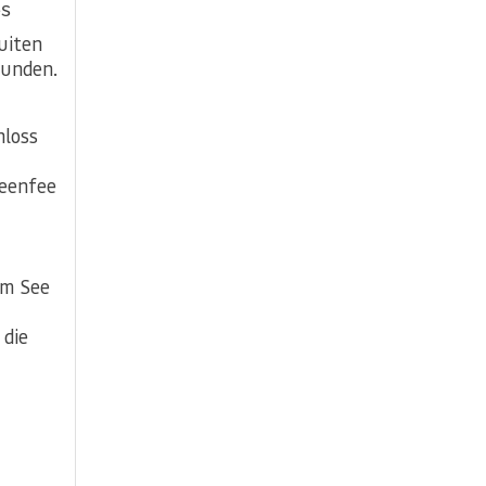
es
uiten
Runden.
hloss
reenfee
am See
 die