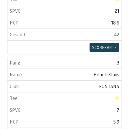
21
18,6
42
SCOREKARTE
3
Henrik Klaus
FONTANA
7
5,9