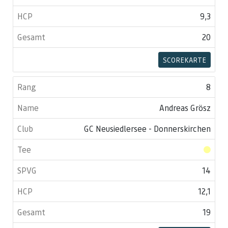
9,3
20
SCOREKARTE
8
Andreas Grösz
GC Neusiedlersee - Donnerskirchen
14
12,1
19