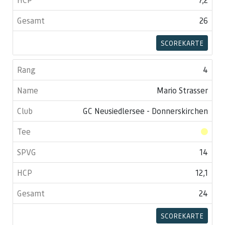
26
SCOREKARTE
4
Mario Strasser
GC Neusiedlersee - Donnerskirchen
14
12,1
24
SCOREKARTE