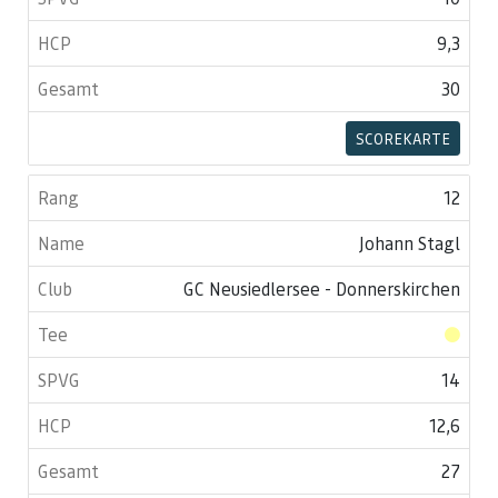
9,3
30
SCOREKARTE
12
Johann Stagl
GC Neusiedlersee - Donnerskirchen
14
12,6
27