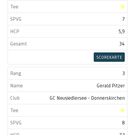
7
5,9
34
SCOREKARTE
3
Gerald Pitzer
GC Neusiedlersee - Donnerskirchen
8
7,2