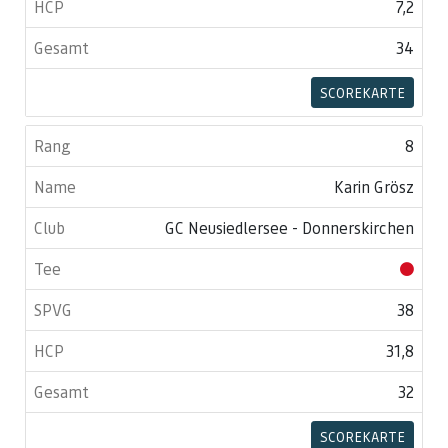
7,2
34
SCOREKARTE
8
Karin Grösz
GC Neusiedlersee - Donnerskirchen
38
31,8
32
SCOREKARTE