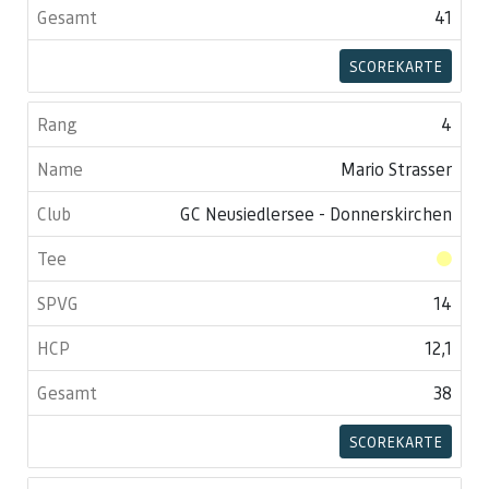
41
SCOREKARTE
4
Mario Strasser
GC Neusiedlersee - Donnerskirchen
14
12,1
38
SCOREKARTE