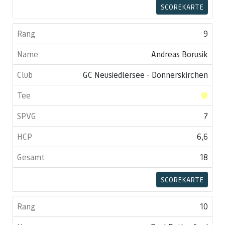
SCOREKARTE
9
Andreas Borusik
GC Neusiedlersee - Donnerskirchen
7
6,6
18
SCOREKARTE
10