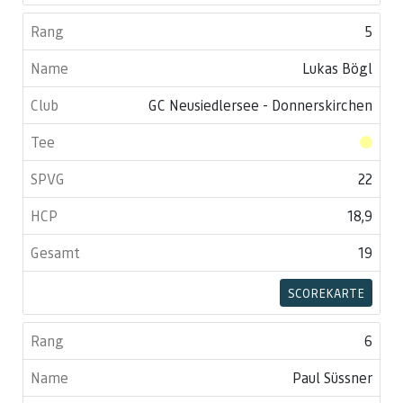
5
Lukas Bögl
GC Neusiedlersee - Donnerskirchen
22
18,9
19
SCOREKARTE
6
Paul Süssner