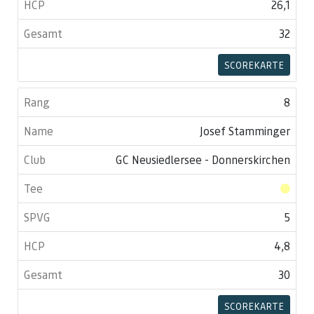
26,1
32
SCOREKARTE
8
Josef Stamminger
GC Neusiedlersee - Donnerskirchen
5
4,8
30
SCOREKARTE