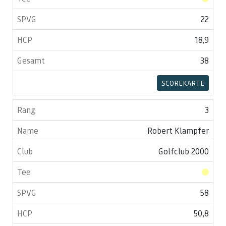
22
18,9
38
SCOREKARTE
3
Robert Klampfer
Golfclub 2000
58
50,8