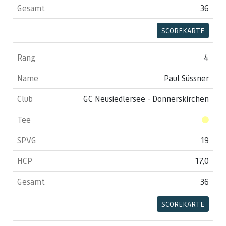
36
SCOREKARTE
4
Paul Süssner
GC Neusiedlersee - Donnerskirchen
19
17,0
36
SCOREKARTE