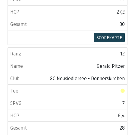
27,2
30
SCOREKARTE
12
Gerald Pitzer
GC Neusiedlersee - Donnerskirchen
7
6,4
28