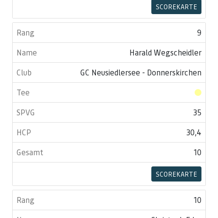
SCOREKARTE
9
Harald Wegscheidler
GC Neusiedlersee - Donnerskirchen
35
30,4
10
SCOREKARTE
10