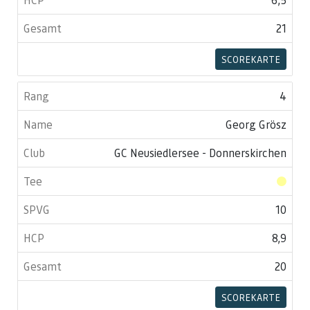
21
SCOREKARTE
4
Georg Grösz
GC Neusiedlersee - Donnerskirchen
10
8,9
20
SCOREKARTE