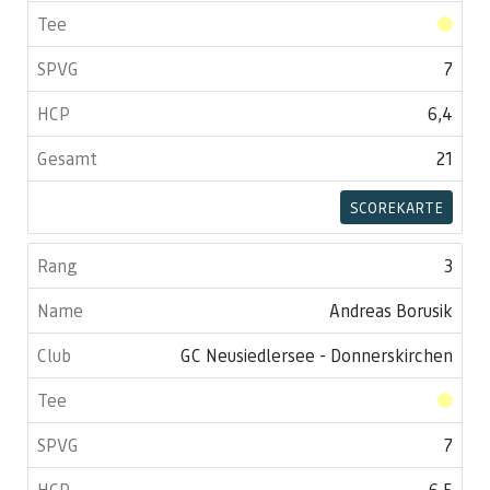
7
6,4
21
SCOREKARTE
3
Andreas Borusik
GC Neusiedlersee - Donnerskirchen
7
6,5