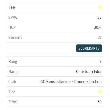
35
30,4
33
SCOREKARTE
7
Christoph Eder
GC Neusiedlersee - Donnerskirchen
30