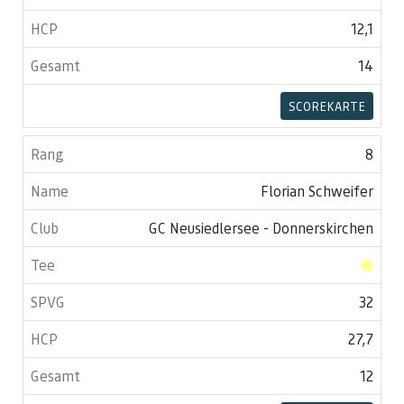
12,1
14
SCOREKARTE
8
Florian Schweifer
GC Neusiedlersee - Donnerskirchen
32
27,7
12