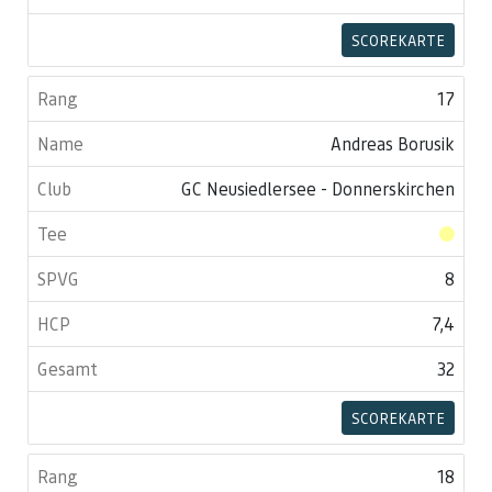
SCOREKARTE
17
Andreas Borusik
GC Neusiedlersee - Donnerskirchen
8
7,4
32
SCOREKARTE
18