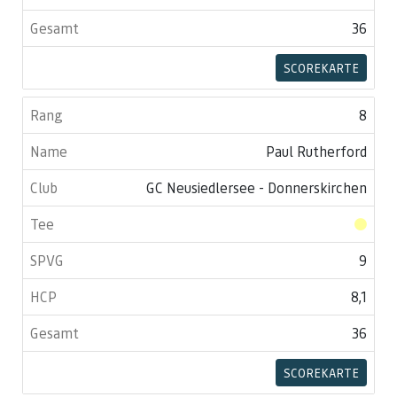
36
SCOREKARTE
8
Paul Rutherford
GC Neusiedlersee - Donnerskirchen
9
8,1
36
SCOREKARTE