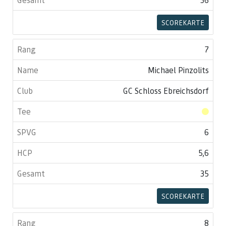
SCOREKARTE
7
Michael Pinzolits
GC Schloss Ebreichsdorf
6
5,6
35
SCOREKARTE
8