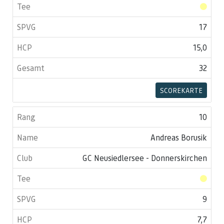
17
15,0
32
SCOREKARTE
10
Andreas Borusik
GC Neusiedlersee - Donnerskirchen
9
7,7