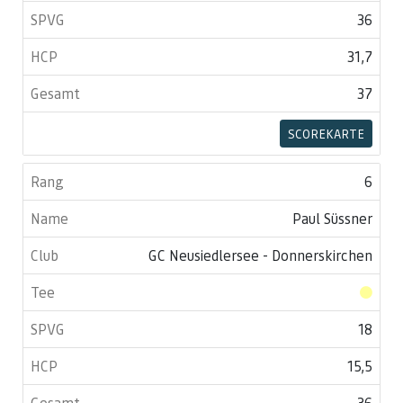
36
31,7
37
SCOREKARTE
6
Paul Süssner
GC Neusiedlersee - Donnerskirchen
18
15,5
36