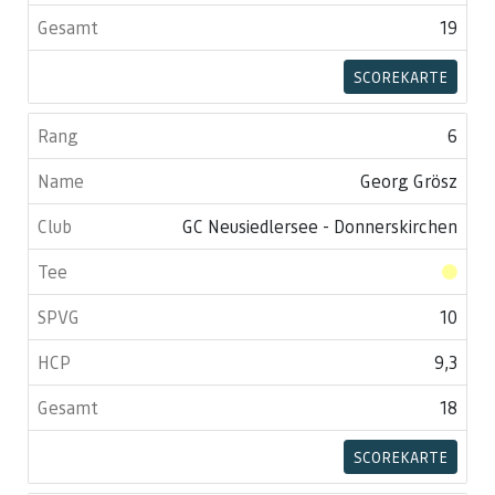
19
SCOREKARTE
6
Georg Grösz
GC Neusiedlersee - Donnerskirchen
10
9,3
18
SCOREKARTE