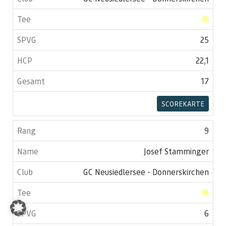
25
22,1
17
SCOREKARTE
9
Josef Stamminger
GC Neusiedlersee - Donnerskirchen
6