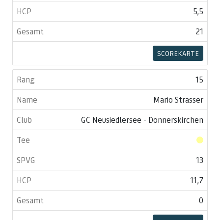
5,5
21
SCOREKARTE
15
Mario Strasser
GC Neusiedlersee - Donnerskirchen
13
11,7
0