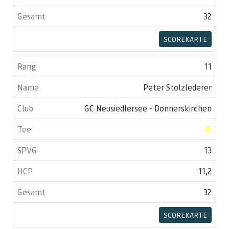
32
SCOREKARTE
11
Peter Stolzlederer
GC Neusiedlersee - Donnerskirchen
13
11,2
32
SCOREKARTE