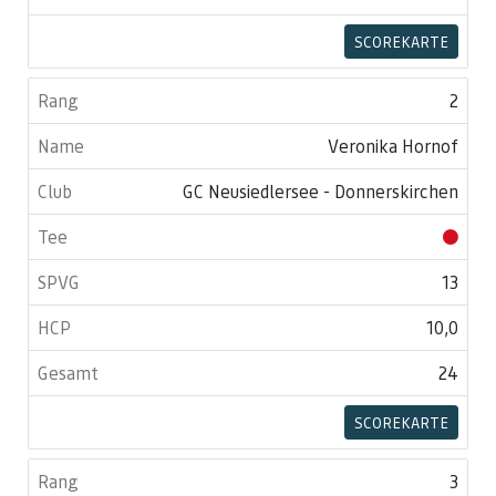
SCOREKARTE
2
Veronika Hornof
GC Neusiedlersee - Donnerskirchen
13
10,0
24
SCOREKARTE
3