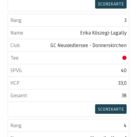
SCOREKARTE
3
Erika Köszegi-Lagally
GC Neusiedlersee - Donnerskirchen
40
33,0
38
SCOREKARTE
4