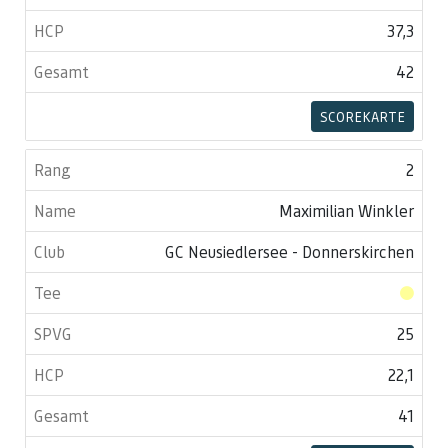
37,3
42
SCOREKARTE
2
Maximilian Winkler
GC Neusiedlersee - Donnerskirchen
25
22,1
41