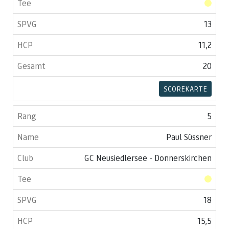
13
11,2
20
SCOREKARTE
5
Paul Süssner
GC Neusiedlersee - Donnerskirchen
18
15,5