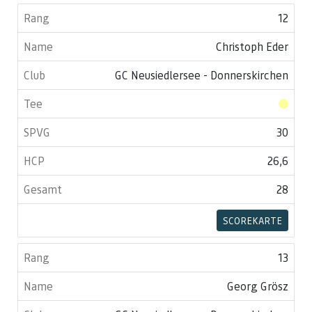
12
Christoph Eder
GC Neusiedlersee - Donnerskirchen
30
26,6
28
SCOREKARTE
13
Georg Grösz