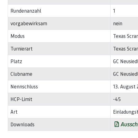
Rundenanzahl
1
vorgabewirksam
nein
Modus
Texas Scra
Turnierart
Texas Scram
Platz
GC Neusied
Clubname
GC Neusied
Nennschluss
13. August 
HCP-Limit
-45
Art
Einladungst
Aussch
Downloads