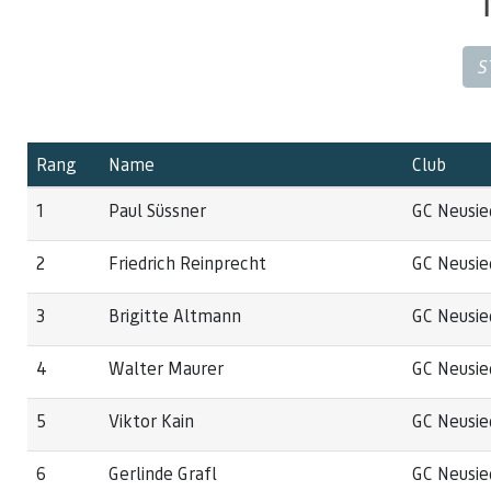
S
Rang
Name
Club
1
Paul Süssner
GC Neusie
2
Friedrich Reinprecht
GC Neusie
3
Brigitte Altmann
GC Neusie
4
Walter Maurer
GC Neusie
5
Viktor Kain
GC Neusie
6
Gerlinde Grafl
GC Neusie