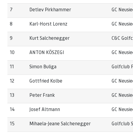
7
Detlev Pirkhammer
GC Neusie
8
Karl-Horst Lorenz
GC Neusie
9
Kurt Salchenegger
C&C Golf
10
ANTON KÖSZEGI
GC Neusie
11
Simon Buliga
Golfclub 
12
Gottfried Kolbe
GC Neusie
13
Peter Frank
GC Neusie
14
Josef Altmann
GC Neusie
15
Mihaela-Jeane Salchenegger
Golfclub 