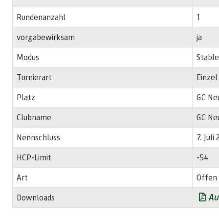
Rundenanzahl
1
vorgabewirksam
ja
Modus
Stable
Turnierart
Einzel
Platz
GC Ne
Clubname
GC Neu
Nennschluss
7. Juli
HCP-Limit
-54
Art
Offen 
Au
Downloads