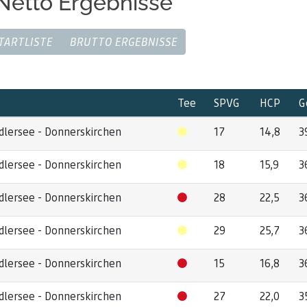
Netto Ergebnisse
TARTLISTE
BRUTTO ERGEBNISSE
Tee
SPVG
HCP
G
dlersee - Donnerskirchen
17
14,8
3
dlersee - Donnerskirchen
18
15,9
3
dlersee - Donnerskirchen
28
22,5
3
dlersee - Donnerskirchen
29
25,7
3
dlersee - Donnerskirchen
15
16,8
3
dlersee - Donnerskirchen
27
22,0
3