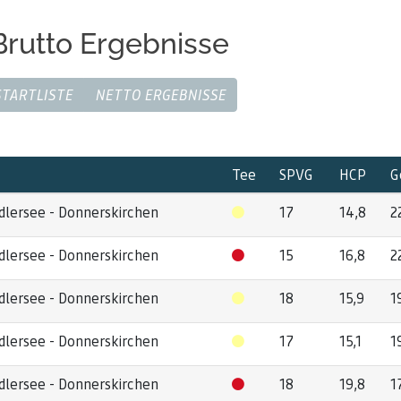
Brutto Ergebnisse
STARTLISTE
NETTO ERGEBNISSE
Tee
SPVG
HCP
G
dlersee - Donnerskirchen
17
14,8
2
dlersee - Donnerskirchen
15
16,8
2
dlersee - Donnerskirchen
18
15,9
1
dlersee - Donnerskirchen
17
15,1
1
dlersee - Donnerskirchen
18
19,8
1