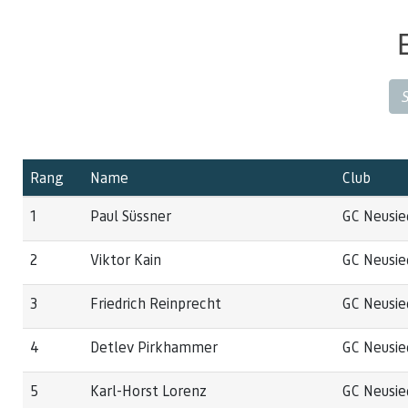
Rang
Name
Club
1
Paul Süssner
GC Neusie
2
Viktor Kain
GC Neusie
3
Friedrich Reinprecht
GC Neusie
4
Detlev Pirkhammer
GC Neusie
5
Karl-Horst Lorenz
GC Neusie