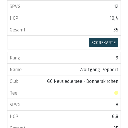
12
10,4
35
SCOREKARTE
9
Wolfgang Peppert
GC Neusiedlersee - Donnerskirchen
8
6,8
35