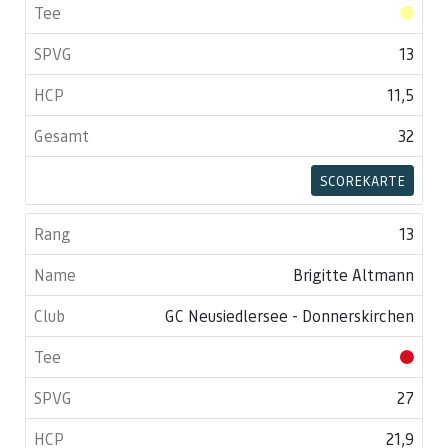
13
11,5
32
SCOREKARTE
13
Brigitte Altmann
GC Neusiedlersee - Donnerskirchen
27
21,9