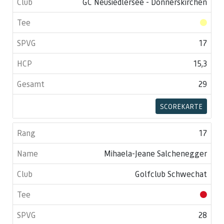
GC Neusiedlersee - Donnerskirchen
17
15,3
29
SCOREKARTE
17
Mihaela-Jeane Salchenegger
Golfclub Schwechat
28