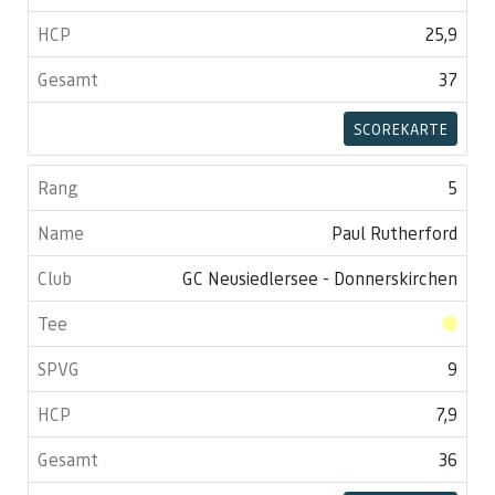
25,9
37
SCOREKARTE
5
Paul Rutherford
GC Neusiedlersee - Donnerskirchen
9
7,9
36