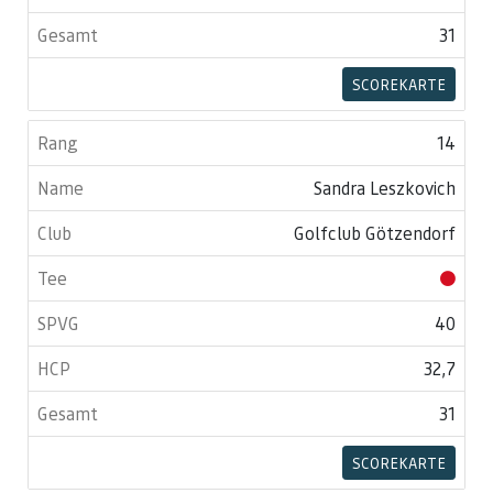
31
SCOREKARTE
14
Sandra Leszkovich
Golfclub Götzendorf
40
32,7
31
SCOREKARTE