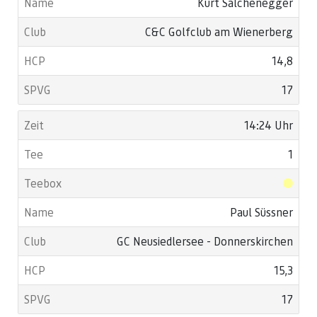
Kurt Salchenegger
C&C Golfclub am Wienerberg
14,8
17
14:24 Uhr
1
Paul Süssner
GC Neusiedlersee - Donnerskirchen
15,3
17