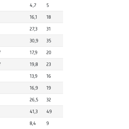
4,7
5
16,1
18
27,3
31
30,9
35
f
17,9
20
f
19,8
23
13,9
16
16,9
19
26,5
32
41,3
49
8,4
9