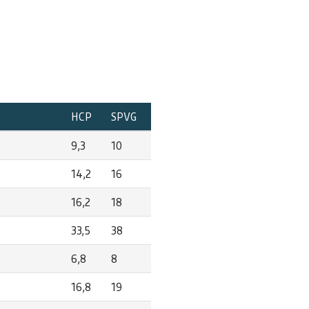
HCP
SPVG
9,3
10
14,2
16
16,2
18
33,5
38
6,8
8
16,8
19