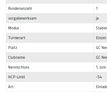
Rundenanzahl
1
vorgabewirksam
ja
Modus
Stable
Turnierart
Einzel
Platz
GC Ne
Clubname
GC Neu
Nennschluss
1. Jun
HCP-Limit
-54
Art
Einlad