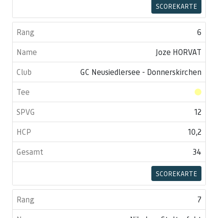
SCOREKARTE
6
Joze HORVAT
GC Neusiedlersee - Donnerskirchen
12
10,2
34
SCOREKARTE
7