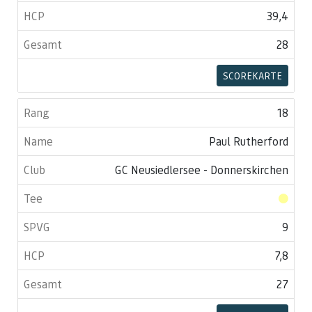
39,4
28
SCOREKARTE
18
Paul Rutherford
GC Neusiedlersee - Donnerskirchen
9
7,8
27