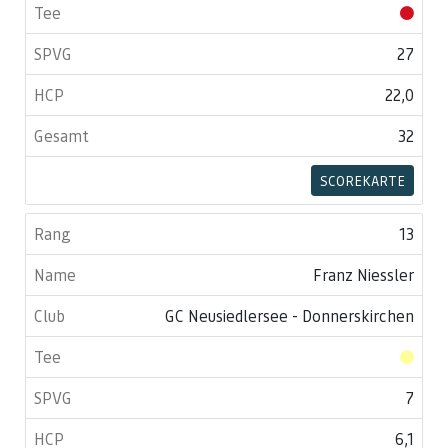
27
22,0
32
SCOREKARTE
13
Franz Niessler
GC Neusiedlersee - Donnerskirchen
7
6,1