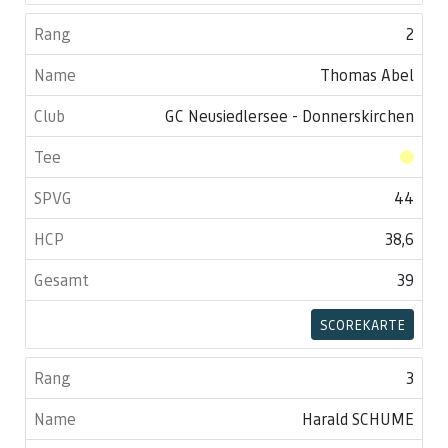
2
Thomas Abel
GC Neusiedlersee - Donnerskirchen
44
38,6
39
SCOREKARTE
3
Harald SCHUME