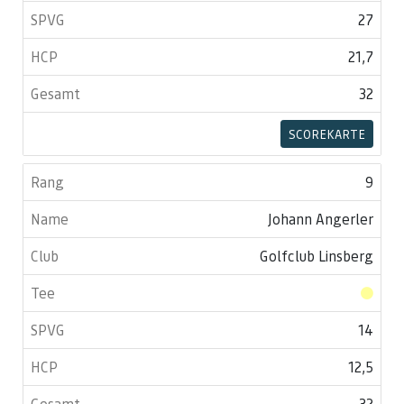
27
21,7
32
SCOREKARTE
9
Johann Angerler
Golfclub Linsberg
14
12,5
32