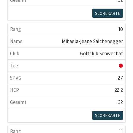
SCOREKARTE
10
Mihaela-Jeane Salchenegger
Golfclub Schwechat
27
22,2
32
SCOREKARTE
11