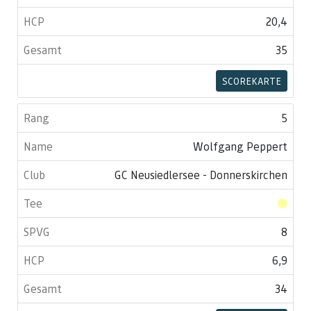
20,4
35
SCOREKARTE
5
Wolfgang Peppert
GC Neusiedlersee - Donnerskirchen
8
6,9
34