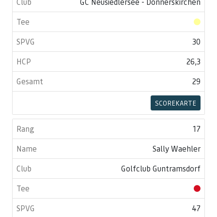
GC Neusiedlersee - Donnerskirchen
30
26,3
29
SCOREKARTE
17
Sally Waehler
Golfclub Guntramsdorf
47