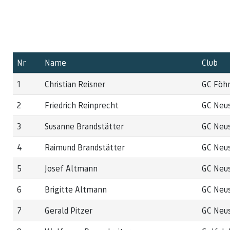
Nr
Name
Club
1
Christian Reisner
GC Föh
2
Friedrich Reinprecht
GC Neus
3
Susanne Brandstätter
GC Neus
4
Raimund Brandstätter
GC Neus
5
Josef Altmann
GC Neus
6
Brigitte Altmann
GC Neus
7
Gerald Pitzer
GC Neus