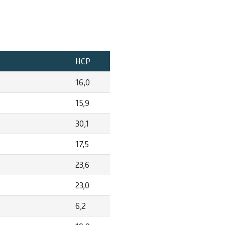
HCP
16,0
15,9
30,1
17,5
23,6
23,0
6,2