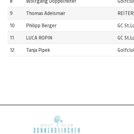
8
Wolfgang Doppelreiter
Golfclu
9
Thomas Adelsmair
REITER
10
Philipp Berger
GC St.L
11
LUCA ROPIN
GC St.L
12
Tanja Pipek
Golfclu