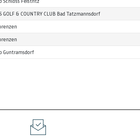
b Schloss Feistritz
S GOLF & COUNTRY CLUB Bad Tatzmannsdorf
orenzen
orenzen
b Guntramsdorf